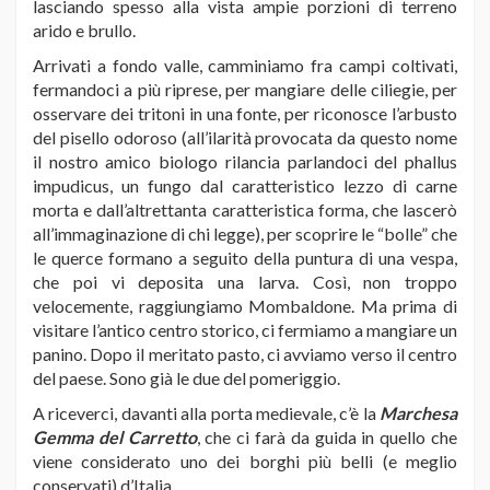
lasciando spesso alla vista ampie porzioni di terreno
arido e brullo.
Arrivati a fondo valle, camminiamo fra campi coltivati,
fermandoci a più riprese, per mangiare delle ciliegie, per
osservare dei tritoni in una fonte, per riconosce l’arbusto
del pisello odoroso (all’ilarità provocata da questo nome
il nostro amico biologo rilancia parlandoci del phallus
impudicus, un fungo dal caratteristico lezzo di carne
morta e dall’altrettanta caratteristica forma, che lascerò
all’immaginazione di chi legge), per scoprire le “bolle” che
le querce formano a seguito della puntura di una vespa,
che poi vi deposita una larva. Così, non troppo
velocemente, raggiungiamo Mombaldone. Ma prima di
visitare l’antico centro storico, ci fermiamo a mangiare un
panino. Dopo il meritato pasto, ci avviamo verso il centro
del paese. Sono già le due del pomeriggio.
A riceverci, davanti alla porta medievale, c’è la
Marchesa
Gemma del Carretto
, che ci farà da guida in quello che
viene considerato uno dei borghi più belli (e meglio
conservati) d’Italia.