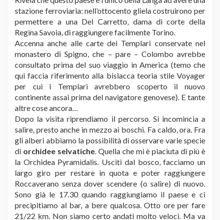
stazione ferroviaria: nell’ottocento gliela costruirono per
permettere a una Del Carretto, dama di corte della
Regina Savoia, di raggiungere facilmente Torino.
Accenna anche alle carte dei Templari conservate nel
monastero di Spigno, che – pare – Colombo avrebbe
consultato prima del suo viaggio in America (temo che
qui faccia riferimento alla bislacca teoria stile Voyager
per cui i Templari avrebbero scoperto il nuovo
continente assai prima del navigatore genovese). E tante
altre cose ancora…
Dopo la visita riprendiamo il percorso. Si incomincia a
salire, presto anche in mezzo ai boschi. Fa caldo, ora. Fra
gli alberi abbiamo la possibilità di osservare varie specie
di
orchidee selvatiche
. Quella che mi è piaciuta di più è
la Orchidea Pyramidalis. Usciti dal bosco, facciamo un
largo giro per restare in quota e poter raggiungere
Roccaverano senza dover scendere (o salire) di nuovo.
Sono già le 17.30 quando raggiungiamo il paese e ci
precipitiamo al bar, a bere qualcosa. Otto ore per fare
21/22 km. Non siamo certo andati molto veloci. Ma va