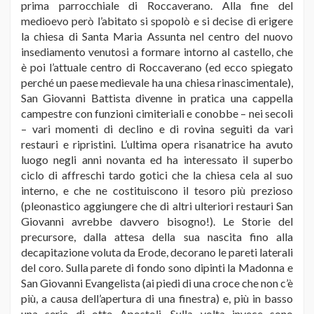
prima parrocchiale di Roccaverano. Alla fine del
medioevo però l’abitato si spopolò e si decise di erigere
la chiesa di Santa Maria Assunta nel centro del nuovo
insediamento venutosi a formare intorno al castello, che
è poi l’attuale centro di Roccaverano (ed ecco spiegato
perché un paese medievale ha una chiesa rinascimentale),
San Giovanni Battista divenne in pratica una cappella
campestre con funzioni cimiteriali e conobbe – nei secoli
– vari momenti di declino e di rovina seguiti da vari
restauri e ripristini. L’ultima opera risanatrice ha avuto
luogo negli anni novanta ed ha interessato il superbo
ciclo di affreschi tardo gotici che la chiesa cela al suo
interno, e che ne costituiscono il tesoro più prezioso
(pleonastico aggiungere che di altri ulteriori restauri San
Giovanni avrebbe davvero bisogno!). Le Storie del
precursore, dalla attesa della sua nascita fino alla
decapitazione voluta da Erode, decorano le pareti laterali
del coro. Sulla parete di fondo sono dipinti la Madonna e
San Giovanni Evangelista (ai piedi di una croce che non c’è
più, a causa dell’apertura di una finestra) e, più in basso
una serie di otto Apostoli. Sulla volta invece sono