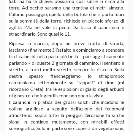
Sabrina ha la chiave, possiamo così salire in cima alla
torre. Ad occhio saranno una trentina di metri almeno.
L’ultimo passaggio, quello della botola che ti porta fuori
sulla sommità della torre, richiede un piccolo sforzo di
agilità. Ma ne vale la pena. Da lassù il panorama è
straordinario. Sono quasi le 11.
Ripresa la marcia, dopo un breve tratto di strada,
lasciamo (finalmente!) l’asfalto e cominciamo a scendere
fra i calanchi, nella parte più bella – paesaggisticamente
parlando – di queste 2 giornate di cammino. Il sentiero è
stretto, a tratti molto stretto, sempre in discesa. Sulla
destra spesso fiancheggiamo lo strapiombo:
camminiamo letteralmente su “tappeti” di timo (mi
ricordano Creta), fra le esplosioni di giallo degli arbusti
di ginestre, che ingentiliscono non poco la vista.
I
calanchi
in pratica dei grossi solchi che incidono le
colline argillose a seguito dell’azione dei fenomeni
atmosferici, sopra tutto la pioggia. L’erosione fa sì che
siano in continuo mutamento, con mirabili effetti
scenografici. Solo in parte sono coperti da vegetazione,