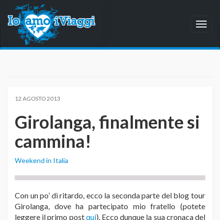
Toggl
naviga
12 AGOSTO 2013
Girolanga, finalmente si
cammina!
Weekend in Italia
Con un po’ di ritardo, ecco la seconda parte del blog tour
Girolanga, dove ha partecipato mio fratello (potete
leggere il primo post
qui
). Ecco dunque la sua cronaca del