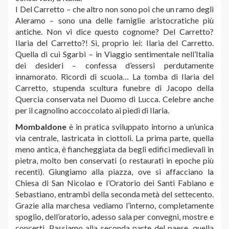
I Del Carretto – che altro non sono poi che un ramo degli
Aleramo – sono una delle famiglie aristocratiche più
antiche. Non vi dice questo cognome? Del Carretto?
Ilaria del Carretto?! Sì, proprio lei: Ilaria del Carretto.
Quella di cui Sgarbi – in Viaggio sentimentale nell’Italia
dei desideri – confessa d’essersi perdutamente
innamorato. Ricordi di scuola… La tomba di Ilaria del
Carretto, stupenda scultura funebre di Jacopo della
Quercia conservata nel Duomo di Lucca. Celebre anche
per il cagnolino accoccolato ai piedi di Ilaria.
Mombaldone
è in pratica sviluppato intorno a un’unica
via centrale, lastricata in ciottoli. La prima parte, quella
meno antica, è fiancheggiata da begli edifici medievali in
pietra, molto ben conservati (o restaurati in epoche più
recenti). Giungiamo alla piazza, ove si affacciano la
Chiesa di San Nicolao e l’Oratorio dei Santi Fabiano e
Sebastiano, entrambi della seconda metà del settecento.
Grazie alla marchesa vediamo l’interno, completamente
spoglio, dell’oratorio, adesso sala per convegni, mostre e
concerti. Passiamo alla seconda parte del paese, quella