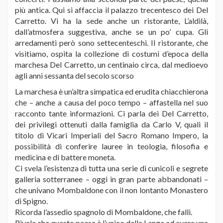
più antica. Qui si affaccia il palazzo trecentesco dei Del
Carretto. Vi ha la sede anche un ristorante, L’aldilà,
dall’atmosfera suggestiva, anche se un po’ cupa. Gli
arredamenti però sono settecenteschi. Il ristorante, che
visitiamo, ospita la collezione di costumi d’epoca della
marchesa Del Carretto, un centinaio circa, dal medioevo
agli anni sessanta del secolo scorso
La marchesa è un’altra simpatica ed erudita chiacchierona
che – anche a causa del poco tempo – affastella nel suo
racconto tante informazioni. Ci parla dei Del Carretto,
dei privilegi ottenuti dalla famiglia da Carlo V, quali il
titolo di Vicari Imperiali del Sacro Romano Impero, la
possibilità di conferire lauree in teologia, filosofia e
medicina e di battere moneta.
Ci svela l’esistenza di tutta una serie di cunicoli e segrete
galleria sotterranee – oggi in gran parte abbandonati –
che univano Mombaldone con il non lontanto Monastero
di Spigno.
Ricorda l’assedio spagnolo di Mombaldone, che fallì.
Rivela che questo paese è l’unico della Langa ad avere una