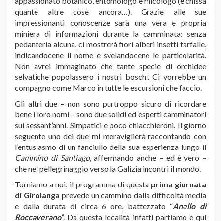
appassionato botanico, entomologo e micologo (e chissà
quante altre cose ancora…). Grazie alle sue
impressionanti conoscenze sarà una vera e propria
miniera di informazioni durante la camminata: senza
pedanteria alcuna, ci mostrerà fiori alberi insetti farfalle,
indicandocene il nome e svelandocene le particolarità.
Non avrei immaginato che tante specie di orchidee
selvatiche popolassero i nostri boschi. Ci vorrebbe un
compagno come Marco in tutte le escursioni che faccio.
Gli altri due – non sono purtroppo sicuro di ricordare
bene i loro nomi – sono due solidi ed esperti camminatori
sui sessant’anni. Simpatici e poco chiacchieroni. Il giorno
seguente uno dei due mi meraviglierà raccontando con
l’entusiasmo di un fanciullo della sua esperienza lungo il
Cammino di Santiago
, affermando anche – ed è vero –
che nel pellegrinaggio verso la Galizia incontri il mondo.
Torniamo a noi: il programma di questa
prima giornata
di Girolanga
prevede un cammino dalla difficoltà media
e dalla durata di circa 6 ore, battezzato “
Anello di
Roccaverano
”. Da questa località infatti partiamo e qui