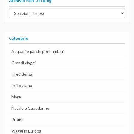
Archivio Post Del Blog
Archivio
post
del
blog
Categorie
Acquari e parchi per bambini
Grandi viaggi
In evidenza
In Toscana
Mare
Natale e Capodanno
Promo
Viaggi in Europa