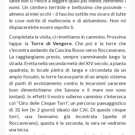
tante non si riesce a leggere quasi più niente, nemmeno i
nomi. Un cimitero terribile e bellissimo che possiede –
almeno ai miei occhi – il fascino sottile ma sicuro di tutte
le cose nutrite di malinconia e di abbandono. Non mi
dispiacerebbe essere sepolto lì.
Completata la visita, ci rimettiamo in cammino. Prossima
tappa: la
Torre di Vengore
. Che poi è la torre che
s’incontra andando da Cascina Rosso verso Roccaverano.
La raggiungiamo presto, sempre camminando lungo la
strada. Eretta nella seconda metà del XIV secolo, a pianta
quadrata, in locale pietra di langa e circondata da un
ampio fossato, la torre faceva parte di un ampio sistema
di punti di avvistamento contro le incursioni saracene
(non dimentichiamo che Savona e il mare non sono
lontani). In effetti il nostro odierno cammino s’interseca
col “Giro delle Cinque Torri”, un percorso paesaggistico
di 31 km (in 2 giorni) ideato dal CAI. Di queste cinque
torri, una l’avevamo già incontrata (quella di
Roccaverano), questa è la seconda, la sera ne vedremo
una terza.