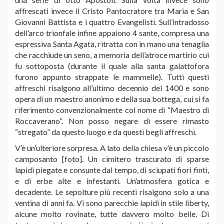
affrescati invece il Cristo Pantocratore tra Maria e San
Giovanni Battista e i quattro Evangelisti. Sull’intradosso
dell’arco trionfale infine appaiono 4 sante, compresa una
espressiva Santa Agata, ritratta con in mano una tenaglia
che racchiude un seno, a memoria dell’atroce martirio cui
fu sottoposta (durante il quale alla santa galattofora
furono appunto strappate le mammelle). Tutti questi
affreschi risalgono all’ultimo decennio del 1400 e sono
opera di un maestro anonimo e della sua bottega, cui si fa
riferimento convenzionalmente col nome di “Maestro di
Roccaverano”. Non posso negare di essere rimasto
“stregato” da questo luogo e da questi begli affreschi.
V’è un’ulteriore sorpresa. A lato della chiesa v’è un piccolo
camposanto [foto]. Un cimitero trascurato di sparse
lapidi piegate e consunte dal tempo, di sciupati fiori finti,
e di erbe alte e infestanti. Un’atmosfera gotica e
decadente. Le sepolture più recenti risalgono solo a una
ventina di anni fa. Vi sono parecchie lapidi in stile liberty,
alcune molto rovinate, tutte davvero molto belle. Di