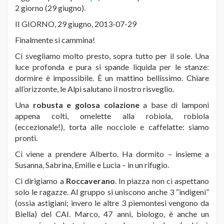
2 giorno (29 giugno).
II GIORNO, 29 giugno, 2013-07-29
Finalmente si cammina!
Ci svegliamo molto presto, sopra tutto per il sole. Una
luce profonda e pura si spande liquida per le stanze:
dormire è impossibile. È un mattino bellissimo. Chiare
all’orizzonte, le Alpi salutano il nostro risveglio.
Una
robusta e golosa colazione
a base di lamponi
appena colti, omelette alla robiola, robiola
(eccezionale!), torta alle nocciole e caffelatte: siamo
pronti.
Ci viene a prendere Alberto. Ha dormito – insieme a
Susanna, Sabrina, Emilie e Lucia – in un rifugio.
Ci dirigiamo a
Roccaverano
. In piazza non ci aspettano
solo le ragazze. Al gruppo si uniscono anche 3 “indigeni”
(ossia astigiani; invero le altre 3 piemontesi vengono da
Biella) del CAI. Marco, 47 anni, biologo, è anche un