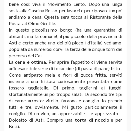
bene così: viva il Movimento Lento. Dopo una lunga
sosta alla Cascina Rosso, per lavarci e per riposarci un po’,
andiamo a cena. Questa sera tocca al Ristorante della
Posta, ad Olmo Gentile.
In questo piccolissimo borgo (ha una quarantina di
abitanti, ma fa comune!, il più piccolo della provincia di
Asti e certo anche uno dei più piccoli d’Italia) vediamo,
popolata da numerosi corvi, la terza delle cinque torri del
percorso del Cai.
La
cena è ottima
. Per aprire l’appetito ci viene servita
un’inesauribile serie di focaccine (di pasta di pane) fritte.
Come antipasto mela e fiori di zucca fritta, serviti
insieme a una frittata curiosamente presentata come
fossero tagliatelle. Di primo, taglierini ai funghi,
sfortunatamente un po’ troppo salati. Di secondo tre tipi
di carne arrosto: vitello, faraona e coniglio. Io prendo
tutti e tre, ovviamente. Mi gusto particolarmente il
coniglio. Di un vino, un apprezzabile – e apprezzato –
Dolcetto di Asti. Compro una
torta di nocciole
per
Betti.