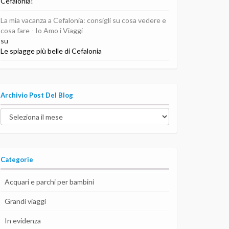
Cefalonia!
La mia vacanza a Cefalonia: consigli su cosa vedere e
cosa fare - Io Amo i Viaggi
su
Le spiagge più belle di Cefalonia
Archivio Post Del Blog
Archivio
post
del
blog
Categorie
Acquari e parchi per bambini
Grandi viaggi
In evidenza