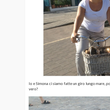
Io e Simona ci siamo fatte un giro lungo mare, poi 
vero?