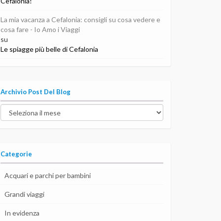
Cefalonia!
La mia vacanza a Cefalonia: consigli su cosa vedere e
cosa fare - Io Amo i Viaggi
su
Le spiagge più belle di Cefalonia
Archivio Post Del Blog
Archivio
post
del
blog
Categorie
Acquari e parchi per bambini
Grandi viaggi
In evidenza