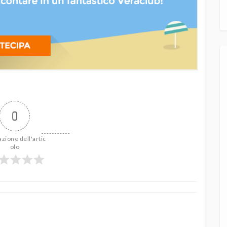
0
azione dell'artic
olo