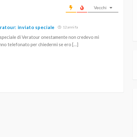
Vecchi
ratour: inviato speciale
12 anni fa
ospeciale di Veratour onestamente non credevo mi
nno telefonato per chiedermi se ero […]