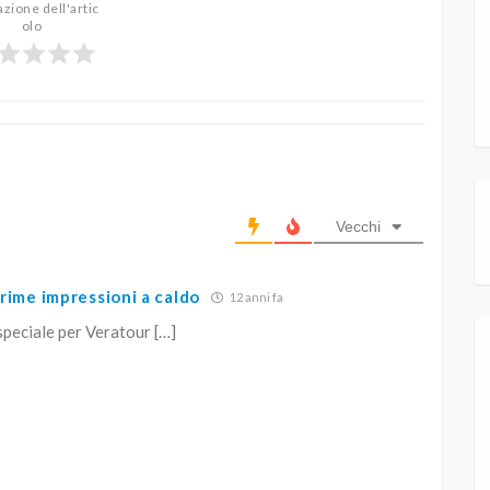
azione dell'artic
olo
Vecchi
prime impressioni a caldo
12 anni fa
 speciale per Veratour […]