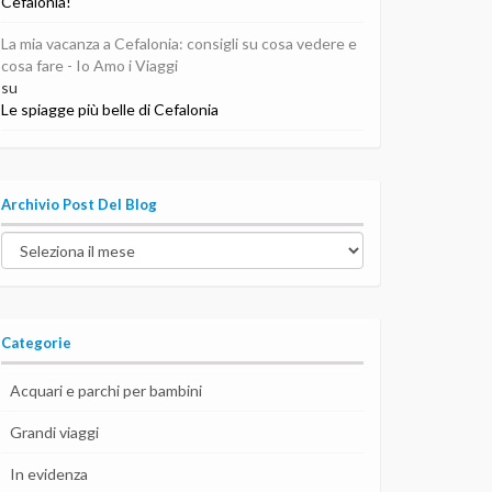
Cefalonia!
La mia vacanza a Cefalonia: consigli su cosa vedere e
cosa fare - Io Amo i Viaggi
su
Le spiagge più belle di Cefalonia
Archivio Post Del Blog
Archivio
post
del
blog
Categorie
Acquari e parchi per bambini
Grandi viaggi
In evidenza