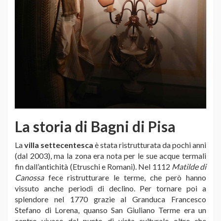
La storia di Bagni di Pisa
La
villa settecentesca
è stata ristrutturata da pochi anni
(dal 2003), ma la zona era nota per le sue acque termali
fin dall’antichità (Etruschi e Romani). Nel 1112
Matilde di
Canossa
fece ristrutturare le terme, che però hanno
vissuto anche periodi di declino. Per tornare poi a
splendore nel 1770 grazie al Granduca Francesco
Stefano di Lorena, quanso San Giuliano Terme era un
centro vivace dal punto di vista culturale oltre che