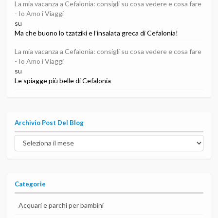
La mia vacanza a Cefalonia: consigli su cosa vedere e cosa fare
- Io Amo i Viaggi
su
Ma che buono lo tzatziki e l’insalata greca di Cefalonia!
La mia vacanza a Cefalonia: consigli su cosa vedere e cosa fare
- Io Amo i Viaggi
su
Le spiagge più belle di Cefalonia
Archivio Post Del Blog
Archivio
post
del
blog
Categorie
Acquari e parchi per bambini