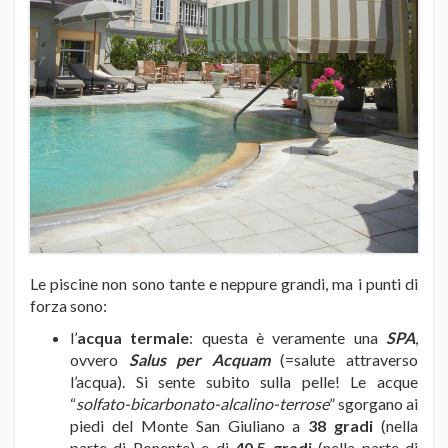
Le piscine non sono tante e neppure grandi, ma i punti di
forza sono:
l’
acqua termale
: questa è veramente una
SPA
,
ovvero
Salus per Acquam
(=salute attraverso
l’acqua). Si sente subito sulla pelle! Le acque
“
solfato-bicarbonato-alcalino-terrose
” sgorgano ai
piedi del Monte San Giuliano a
38 gradi
(nella
parte di Ponente) e di
40,5 gradi
(nella parte di