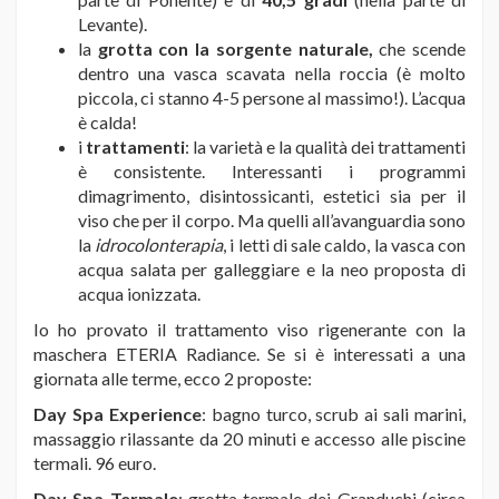
Levante).
la
grotta con la sorgente naturale,
che scende
dentro una vasca scavata nella roccia (è molto
piccola, ci stanno 4-5 persone al massimo!). L’acqua
è calda!
i
trattamenti
: la varietà e la qualità dei trattamenti
è consistente. Interessanti i programmi
dimagrimento, disintossicanti, estetici sia per il
viso che per il corpo. Ma quelli all’avanguardia sono
la
idrocolonterapia
, i letti di sale caldo, la vasca con
acqua salata per galleggiare e la neo proposta di
acqua ionizzata.
Io ho provato il trattamento viso rigenerante con la
maschera ETERIA Radiance. Se si è interessati a una
giornata alle terme, ecco 2 proposte:
Day Spa Experience
: bagno turco, scrub ai sali marini,
massaggio rilassante da 20 minuti e accesso alle piscine
termali. 96 euro.
Day Spa Termale
: grotta termale dei Granduchi (circa