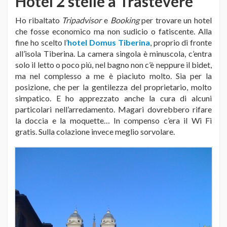
Hotel 2 stelle a Trastevere
Ho ribaltato
Tripadvisor
e
Booking
per trovare un hotel
che fosse economico ma non sudicio o fatiscente. Alla
fine ho scelto l’
hotel Domus Tiberina
, proprio di fronte
all’isola Tiberina. La camera singola è minuscola, c’entra
solo il letto o poco più, nel bagno non c’è neppure il bidet,
ma nel complesso a me è piaciuto molto. Sia per la
posizione, che per la gentilezza del proprietario, molto
simpatico. E ho apprezzato anche la cura di alcuni
particolari nell’arredamento. Magari dovrebbero rifare
la doccia e la moquette… In compenso c’era il Wi Fi
gratis. Sulla colazione invece meglio sorvolare.