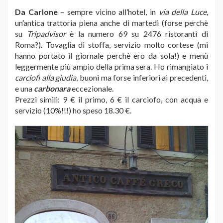
Da Carlone
– sempre vicino all’hotel, in
via della Luce
,
un’antica trattoria piena anche di martedi (forse perchè
su
Tripadvisor
è la numero 69 su 2476 ristoranti di
Roma?). Tovaglia di stoffa, servizio molto cortese (mi
hanno portato il giornale perchè ero da sola!) e menù
leggermente più ampio della prima sera. Ho rimangiato i
carciofi alla giudia
, buoni ma forse inferiori ai precedenti,
e una
carbonara
eccezionale.
Prezzi simili: 9 € il primo, 6 € il carciofo, con acqua e
servizio (10%!!!) ho speso 18.30 €.