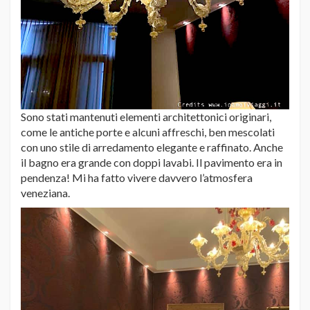
Sono stati mantenuti elementi architettonici originari,
come le antiche porte e alcuni affreschi, ben mescolati
con uno stile di arredamento elegante e raffinato. Anche
il bagno era grande con doppi lavabi. Il pavimento era in
pendenza! Mi ha fatto vivere davvero l’atmosfera
veneziana.