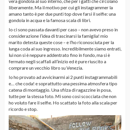
vera gondola al suo interno, che per i gatti che circolano
liberamente. Ma il motivo per cui gli instagrammer la
amano tanto è per due punti top dove farsi il selfie: una
gondola in acqua e la famosa scala di libri.
Io ci sono passata davanti per caso – non avevo preso in
considerazione l’idea di trascinarsi la famiglia! mio
marito detesta queste cose – e l’ho riconosciuta per la
lunga coda al suo ingresso. Incredibilmente siamo entrati,
lui non si è neppure addentrato fino in fondo, ma si è
fermato negli scaffali all’inizio ed è pure riuscito a
comprare un vecchio libro su Venezia.
Io ho provato ad avvicinarmi ai 2 punti instagrammabili
e… che coda! e soprattutto una pessima atmosfera tipo
catena di montaggio. Una sfilza di ragazzine in posa,
tutte per la stessa foto. Mi sono così scocciata che non
ho voluto fare il selfie. Ho scattato la foto alla scala per
ricordo e stop.