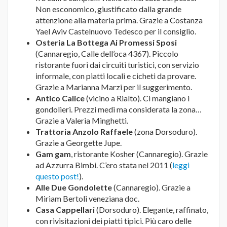
Non esconomico, giustificato dalla grande
attenzione alla materia prima. Grazie a Costanza
Yael Aviv Castelnuovo Tedesco per il consiglio.
Osteria La Bottega Ai Promessi Sposi
(Cannaregio, Calle dell’oca 4367). Piccolo
ristorante fuori dai circuiti turistici, con servizio
informale, con piatti locali e cicheti da provare.
Grazie a Marianna Marzi per il suggerimento.
Antico Calice
(vicino a Rialto). Ci mangiano i
gondolieri. Prezzi medi ma considerata la zona…
Grazie a Valeria Minghetti.
Trattoria Anzolo Raffaele
(zona Dorsoduro).
Grazie a Georgette Jupe.
Gam gam
, ristorante Kosher (Cannaregio). Grazie
ad Azzurra Bimbi. C’ero stata nel 2011 (
leggi
questo post!
).
Alle Due Gondolette
(Cannaregio). Grazie a
Miriam Bertoli veneziana doc.
Casa Cappellari
(Dorsoduro). Elegante, raffinato,
con rivisitazioni dei piatti tipici. Più caro delle