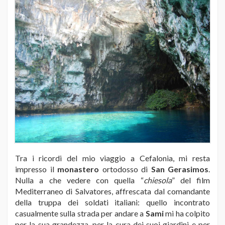
Tra i ricordi del mio viaggio a Cefalonia, mi resta
impresso il
monastero
ortodosso di
San Gerasimos
.
Nulla a che vedere con quella “
chiesola
” del film
Mediterraneo di Salvatores, affrescata dal comandante
della truppa dei soldati italiani: quello incontrato
casualmente sulla strada per andare a
Sami
mi ha colpito
per la sua grandezza, per la cura dei suoi giardini e per