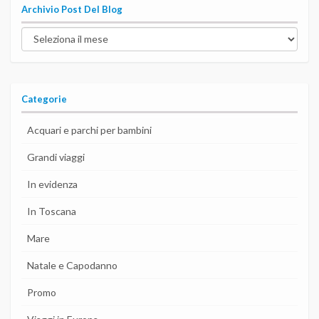
Archivio Post Del Blog
Archivio
post
del
blog
Categorie
Acquari e parchi per bambini
Grandi viaggi
In evidenza
In Toscana
Mare
Natale e Capodanno
Promo