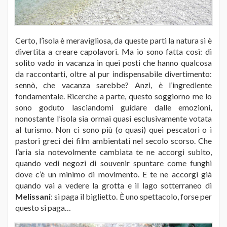
Certo, l’isola è meravigliosa, da queste parti la natura si è
divertita a creare capolavori. Ma io sono fatta così: di
solito vado in vacanza in quei posti che hanno qualcosa
da raccontarti, oltre al pur indispensabile divertimento:
sennò, che vacanza sarebbe? Anzi, è l’ingrediente
fondamentale. Ricerche a parte, questo soggiorno me lo
sono goduto lasciandomi guidare dalle emozioni,
nonostante l’isola sia ormai quasi esclusivamente votata
al turismo. Non ci sono più (o quasi) quei pescatori o i
pastori greci dei film ambientati nel secolo scorso. Che
l’aria sia notevolmente cambiata te ne accorgi subito,
quando vedi negozi di souvenir spuntare come funghi
dove c’è un minimo di movimento. E te ne accorgi già
quando vai a vedere la grotta e il lago sotterraneo di
Melissani
: si paga il biglietto. È uno spettacolo, forse per
questo si paga…