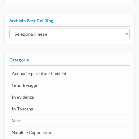
Archivio Post Del Blog
Archivio
post
del
blog
Categorie
Acquari e parchi per bambini
Grandi viaggi
In evidenza
In Toscana
Mare
Natale e Capodanno