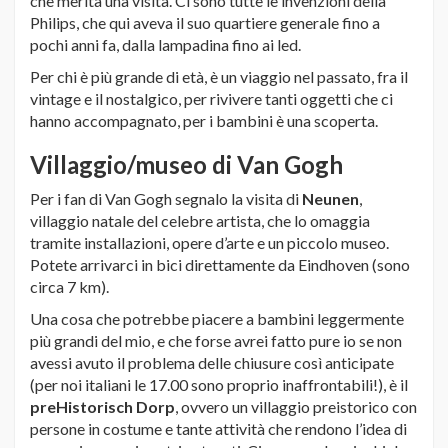
che merita una visita. Ci sono tutte le invenzioni della
Philips, che qui aveva il suo quartiere generale fino a
pochi anni fa, dalla lampadina fino ai led.
Per chi è più grande di età, è un viaggio nel passato, fra il
vintage e il nostalgico, per rivivere tanti oggetti che ci
hanno accompagnato, per i bambini è una scoperta.
Villaggio/museo di Van Gogh
Per i fan di Van Gogh segnalo la visita di
Neunen
,
villaggio natale del celebre artista, che lo omaggia
tramite installazioni, opere d’arte e un piccolo museo.
Potete arrivarci in bici direttamente da Eindhoven (sono
circa 7 km).
Una cosa che potrebbe piacere a bambini leggermente
più grandi del mio, e che forse avrei fatto pure io se non
avessi avuto il problema delle chiusure così anticipate
(per noi italiani le 17.00 sono proprio inaffrontabili!), è il
preHistorisch Dorp
, ovvero un villaggio preistorico con
persone in costume e tante attività che rendono l’idea di