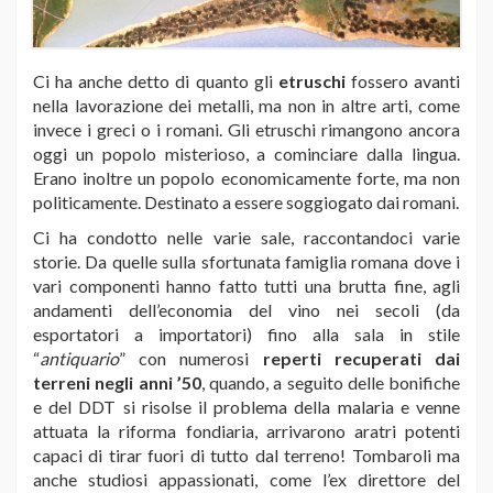
Ci ha anche detto di quanto gli
etruschi
fossero avanti
nella lavorazione dei metalli, ma non in altre arti, come
invece i greci o i romani. Gli etruschi rimangono ancora
oggi un popolo misterioso, a cominciare dalla lingua.
Erano inoltre un popolo economicamente forte, ma non
politicamente. Destinato a essere soggiogato dai romani.
Ci ha condotto nelle varie sale, raccontandoci varie
storie. Da quelle sulla sfortunata famiglia romana dove i
vari componenti hanno fatto tutti una brutta fine, agli
andamenti dell’economia del vino nei secoli (da
esportatori a importatori) fino alla sala in stile
“
antiquario
” con numerosi
reperti recuperati dai
terreni negli anni ’50
, quando, a seguito delle bonifiche
e del DDT si risolse il problema della malaria e venne
attuata la riforma fondiaria, arrivarono aratri potenti
capaci di tirar fuori di tutto dal terreno! Tombaroli ma
anche studiosi appassionati, come l’ex direttore del