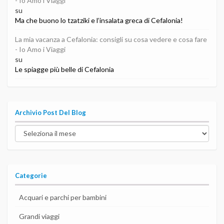
- Io Amo i Viaggi
su
Ma che buono lo tzatziki e l’insalata greca di Cefalonia!
La mia vacanza a Cefalonia: consigli su cosa vedere e cosa fare
- Io Amo i Viaggi
su
Le spiagge più belle di Cefalonia
Archivio Post Del Blog
Archivio
post
del
blog
Categorie
Acquari e parchi per bambini
Grandi viaggi