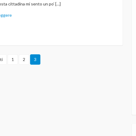
sta cittadina mi sento un po’ […]
eggere
ti
1
2
3