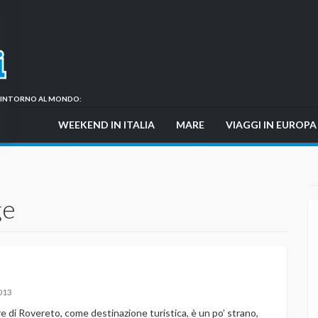
GI INTORNO AL MONDO:
WEEKEND IN ITALIA
MARE
VIAGGI IN EUROPA
ge
013
e di Rovereto, come destinazione turistica, è un po’ strano,