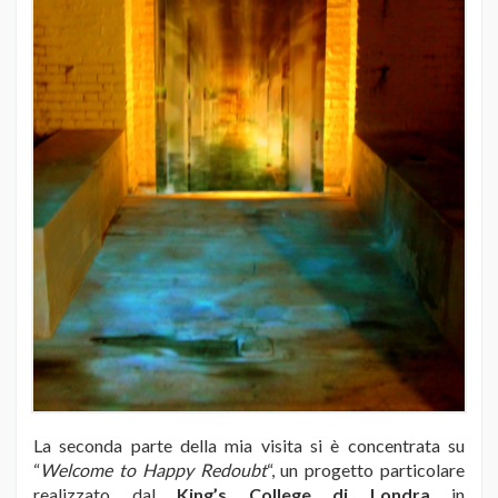
La seconda parte della mia visita si è concentrata su
“
Welcome to Happy Redoubt
“, un progetto particolare
realizzato dal
King’s College di Londra
in