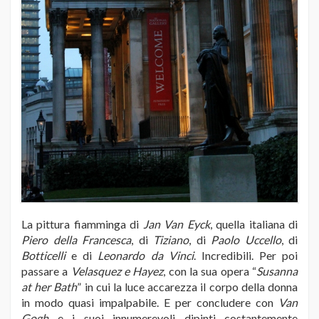
La pittura fiamminga di
Jan Van Eyck
, quella italiana di
Piero della Francesca
, di
Tiziano
, di
Paolo Uccello
, di
Botticelli
e di
Leonardo da Vinci
. Incredibili. Per poi
passare a
Velasquez e Hayez
, con la sua opera “
Susanna
at her Bath
” in cui la luce accarezza il corpo della donna
in modo quasi impalpabile. E per concludere con
Van
Gogh
e i suoi innumerevoli dipinti costantemente