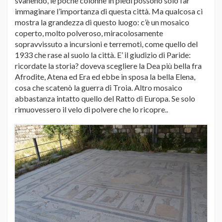
svanendo, le poche colonne in piedi possono solo far
immaginare l’importanza di questa città. Ma qualcosa ci
mostra la grandezza di questo luogo: c’è un mosaico
coperto, molto polveroso, miracolosamente
sopravvissuto a incursioni e terremoti, come quello del
1933 che rase al suolo la città. E’ il giudizio di Paride:
ricordate la storia? doveva scegliere la Dea più bella fra
Afrodite, Atena ed Era ed ebbe in sposa la bella Elena,
cosa che scatenò la guerra di Troia. Altro mosaico
abbastanza intatto quello del Ratto di Europa. Se solo
rimuovessero il velo di polvere che lo ricopre..