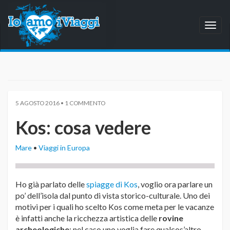
Toggl
naviga
5 AGOSTO 2016 • 1 COMMENTO
Kos: cosa vedere
Mare
•
Viaggi in Europa
Ho già parlato delle
spiagge di Kos
, voglio ora parlare un
po’ dell’isola dal punto di vista storico-culturale. Uno dei
motivi per i quali ho scelto Kos come meta per le vacanze
è infatti anche la ricchezza artistica delle
rovine
archeologiche
: nel caso uno voglia fare qualcos’altro,