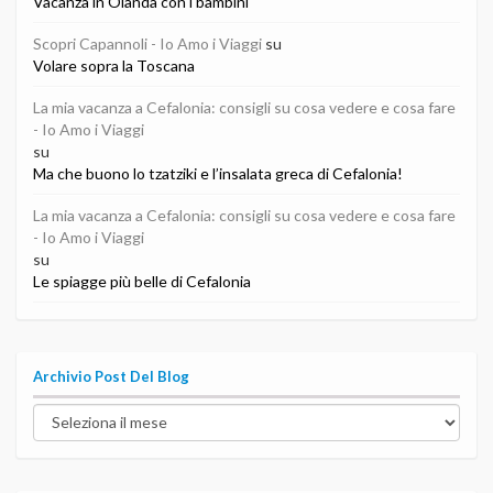
Vacanza in Olanda con i bambini
Scopri Capannoli - Io Amo i Viaggi
su
Volare sopra la Toscana
La mia vacanza a Cefalonia: consigli su cosa vedere e cosa fare
- Io Amo i Viaggi
su
Ma che buono lo tzatziki e l’insalata greca di Cefalonia!
La mia vacanza a Cefalonia: consigli su cosa vedere e cosa fare
- Io Amo i Viaggi
su
Le spiagge più belle di Cefalonia
Archivio Post Del Blog
Archivio
post
del
blog