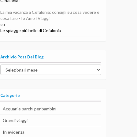
Cefalonia!
La mia vacanza a Cefalonia: consigli su cosa vedere e
cosa fare - Io Amo i Viaggi
su
Le spiagge più belle di Cefalonia
Archivio Post Del Blog
Archivio
post
del
blog
Categorie
Acquari e parchi per bambini
Grandi viaggi
In evidenza