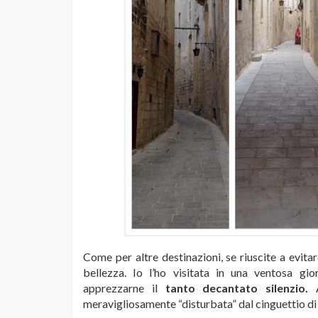
Come per altre destinazioni, se riuscite a evita
bellezza. Io l’ho visitata in una ventosa gi
apprezzarne il
tanto decantato silenzio.
A
meravigliosamente “disturbata” dal cinguettio di t