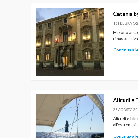
Catania b
16 FEBBRAIO 
Mi sono acco
rimasto salv
Continua a l
Alicudi e F
28 AGOSTO 20
Alicudi e Fili
all’estremità
Continua a l