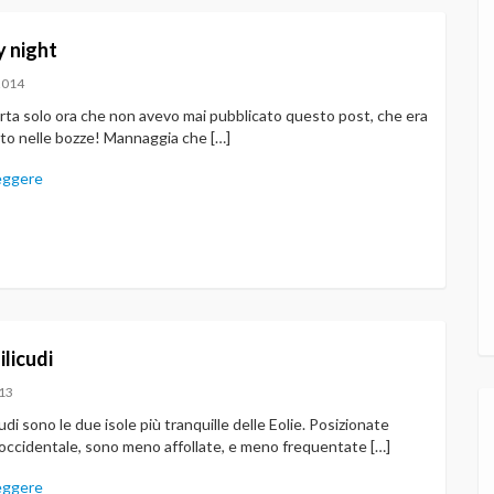
y night
2014
rta solo ora che non avevo mai pubblicato questo post, che era
ato nelle bozze! Mannaggia che […]
eggere
ilicudi
13
cudi sono le due isole più tranquille delle Eolie. Posizionate
 occidentale, sono meno affollate, e meno frequentate […]
eggere