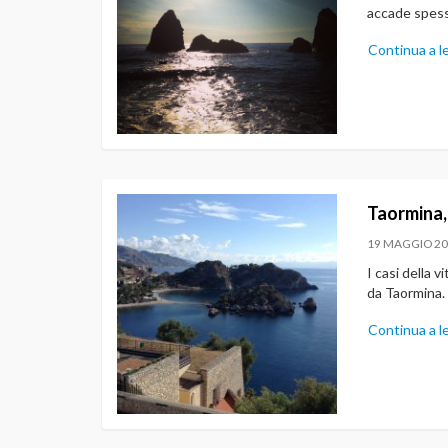
accade spesso
Continua a l
Taormina,
19 MAGGIO 2
I casi della v
da Taormina.
Continua a l