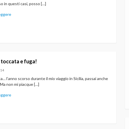
 in questi casi, posso […]
eggere
 toccata e fuga!
014
ita… l’anno scorso durante il mio viaggio in Sicilia, passai anche
 Ma non mi piacque […]
eggere