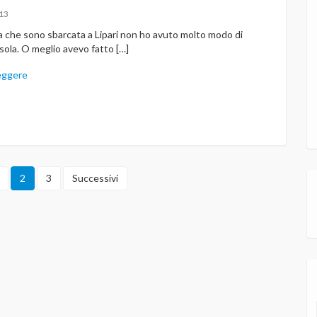
13
ta che sono sbarcata a Lipari non ho avuto molto modo di
isola. O meglio avevo fatto […]
eggere
2
3
Successivi