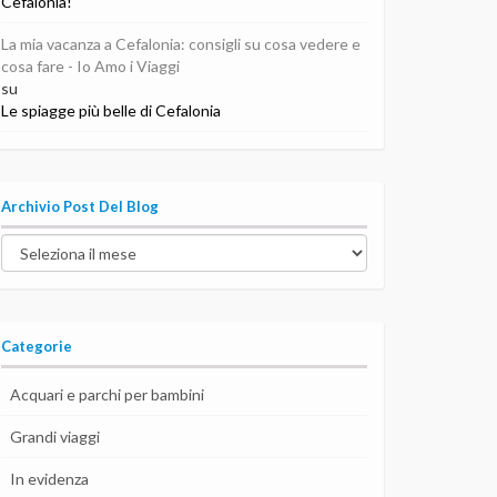
Cefalonia!
La mia vacanza a Cefalonia: consigli su cosa vedere e
cosa fare - Io Amo i Viaggi
su
Le spiagge più belle di Cefalonia
Archivio Post Del Blog
Archivio
post
del
blog
Categorie
Acquari e parchi per bambini
Grandi viaggi
In evidenza