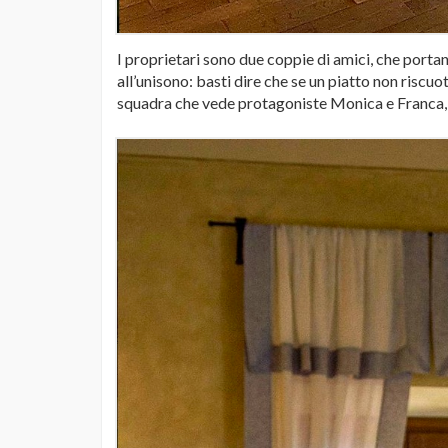
I proprietari sono due coppie di amici, che porta
all’unisono: basti dire che se un piatto non riscuot
squadra che vede protagoniste Monica e Franca, 