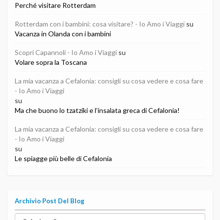
Perché visitare Rotterdam
Rotterdam con i bambini: cosa visitare? - Io Amo i Viaggi
su
Vacanza in Olanda con i bambini
Scopri Capannoli - Io Amo i Viaggi
su
Volare sopra la Toscana
La mia vacanza a Cefalonia: consigli su cosa vedere e cosa fare
- Io Amo i Viaggi
su
Ma che buono lo tzatziki e l’insalata greca di Cefalonia!
La mia vacanza a Cefalonia: consigli su cosa vedere e cosa fare
- Io Amo i Viaggi
su
Le spiagge più belle di Cefalonia
Archivio Post Del Blog
Archivio