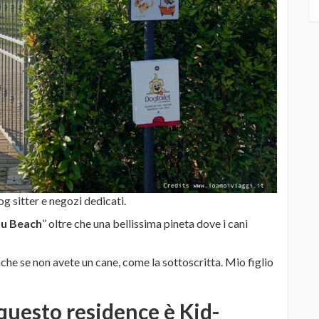
g sitter e negozi dedicati.
au Beach
” oltre che una bellissima pineta dove i cani
he se non avete un cane, come la sottoscritta. Mio figlio
i questo
residence è Kid-