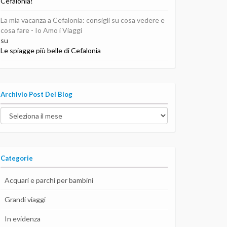
Cefalonia!
La mia vacanza a Cefalonia: consigli su cosa vedere e
cosa fare - Io Amo i Viaggi
su
Le spiagge più belle di Cefalonia
Archivio Post Del Blog
Archivio
post
del
blog
Categorie
Acquari e parchi per bambini
Grandi viaggi
In evidenza