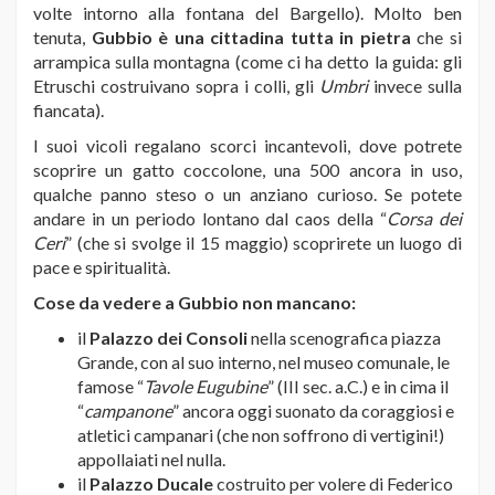
volte intorno alla fontana del Bargello). Molto ben
tenuta,
Gubbio è una cittadina tutta in pietra
che si
arrampica sulla montagna (come ci ha detto la guida: gli
Etruschi costruivano sopra i colli, gli
Umbri
invece sulla
fiancata).
I suoi vicoli regalano scorci incantevoli, dove potrete
scoprire un gatto coccolone, una 500 ancora in uso,
qualche panno steso o un anziano curioso. Se potete
andare in un periodo lontano dal caos della “
Corsa dei
Ceri
” (che si svolge il 15 maggio) scoprirete un luogo di
pace e spiritualità.
Cose da vedere a Gubbio non mancano:
il
Palazzo dei Consoli
nella scenografica piazza
Grande, con al suo interno, nel museo comunale, le
famose “
Tavole Eugubine
” (III sec. a.C.) e in cima il
“
campanone
” ancora oggi suonato da coraggiosi e
atletici campanari (che non soffrono di vertigini!)
appollaiati nel nulla.
il
Palazzo Ducale
costruito per volere di Federico