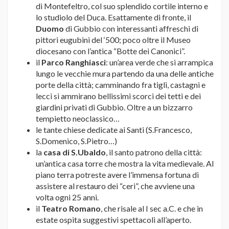
di Montefeltro, col suo splendido cortile interno e
lo studiolo del Duca. Esattamente di fronte, il
Duomo
di Gubbio con interessanti affreschi di
pittori eugubini del ‘500; poco oltre il Museo
diocesano con l’antica “Botte dei Canonici”.
il
Parco Ranghiasci
: un’area verde che si arrampica
lungo le vecchie mura partendo da una delle antiche
porte della città; camminando fra tigli, castagni e
lecci si ammirano bellissimi scorci dei tetti e dei
giardini privati di Gubbio. Oltre a un bizzarro
tempietto neoclassico…
le tante chiese dedicate ai Santi (S.Francesco,
S.Domenico, S.Pietro…)
la
casa di S.Ubaldo
, il santo patrono della città:
un’antica casa torre che mostra la vita medievale. Al
piano terra potreste avere l’immensa fortuna di
assistere al restauro dei “ceri”, che avviene una
volta ogni 25 anni.
il
Teatro Romano
, che risale al I sec a.C. e che in
estate ospita suggestivi spettacoli all’aperto.