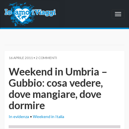
Toggl
naviga
16 APRILE 2011 • 2 COMMENTI
Weekend in Umbria –
Gubbio: cosa vedere,
dove mangiare, dove
dormire
In evidenza
•
Weekend in Italia