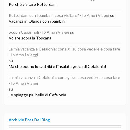
Perché visitare Rotterdam
Rotterdam con i bambini: cosa visitare? - Io Amo i Viaggi
su
Vacanza in Olanda con i bambini
Scopri Capannoli - Io Amo i Viaggi
su
Volare sopra la Toscana
La mia vacanza a Cefalonia: consigli su cosa vedere e cosa fare
- Io Amo i Viaggi
su
Ma che buono lo tzatziki e l’insalata greca di Cefalonia!
La mia vacanza a Cefalonia: consigli su cosa vedere e cosa fare
- Io Amo i Viaggi
su
Le spiagge più belle di Cefalonia
Archivio Post Del Blog
Archivio