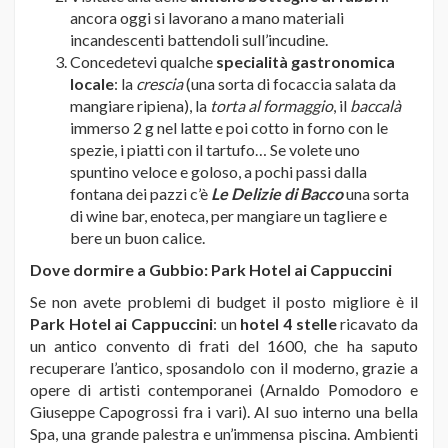
ancora oggi si lavorano a mano materiali
incandescenti battendoli sull’incudine.
Concedetevi qualche
specialità gastronomica
locale
: la
crescia
(una sorta di focaccia salata da
mangiare ripiena), la
torta al formaggio
, il
baccalà
immerso 2 g nel latte e poi cotto in forno con le
spezie, i piatti con il tartufo… Se volete uno
spuntino veloce e goloso, a pochi passi dalla
fontana dei pazzi c’è
Le Delizie di Bacco
una sorta
di wine bar, enoteca, per mangiare un tagliere e
bere un buon calice.
Dove dormire a Gubbio: Park Hotel ai Cappuccini
Se non avete problemi di budget il posto migliore è il
Park Hotel ai Cappuccini
: un
hotel 4 stelle
ricavato da
un antico convento di frati del 1600, che ha saputo
recuperare l’antico, sposandolo con il moderno, grazie a
opere di artisti contemporanei (Arnaldo Pomodoro e
Giuseppe Capogrossi fra i vari). Al suo interno una bella
Spa, una grande palestra e un’immensa piscina. Ambienti