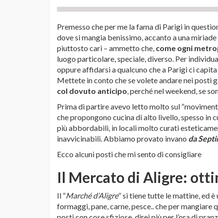
Premesso che per me la fama di Parigi in questio
dove si mangia benissimo, accanto a una miriade d
piuttosto cari – ammetto che,
come ogni metropo
luogo particolare, speciale, diverso. Per individua
oppure affidarsi a qualcuno che a Parigi ci capita 
Mettete in conto che se volete andare nei posti gi
col dovuto anticipo
, perché nel weekend, se son
Prima di partire avevo letto molto sul “moviment
che propongono cucina di alto livello, spesso in cu
più abbordabili, in locali molto curati estetica
inavvicinabili. Abbiamo provato invano
da Sept
Ecco alcuni posti che mi sento di consigliare
Il Mercato di Aligre: ott
Il “
Marché d’Aligre
” si tiene tutte le mattine, ed 
formaggi, pane, carne, pesce.. che per mangiare qua
posti con cose sfiziose, direi più per l’ora di p