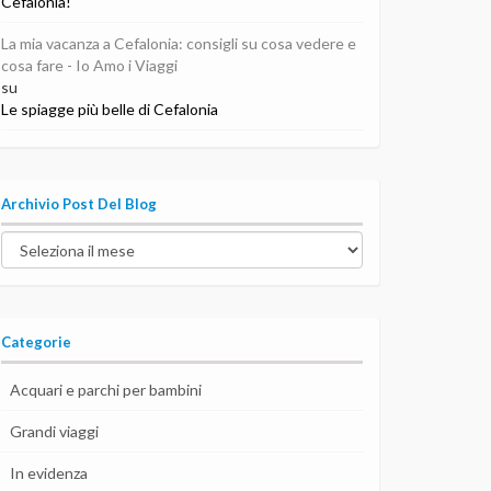
Cefalonia!
La mia vacanza a Cefalonia: consigli su cosa vedere e
cosa fare - Io Amo i Viaggi
su
Le spiagge più belle di Cefalonia
Archivio Post Del Blog
Archivio
post
del
blog
Categorie
Acquari e parchi per bambini
Grandi viaggi
In evidenza