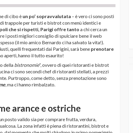
ne di cibo è
un po’ sopravvalutata
– è vero ci sono posti
i trappole per turisti e bistrot con menù identici e
li che si rispetti, Parigi offre tanto
a chi cerca un
re i posti migliori consiglio di spulciare bene il web
spesso (il mio amico Bernardo ci ha salvato la vita!).
usti, quelli frequentati dai Parigini, sarà bene
prenotare
o aperti, hanno il tutto esaurito!
o della
bistronomie
“, ovvero di quei ristoranti e bistrot
cina ci sono secondi chef di ristoranti stellati, a prezzi
mente. Purtroppo, come detto, senza prenotazione sono
ime
, ma ci hanno rimbalzato.
ime arance e ostriche
è un posto valido sia per comprare frutta, verdura,
lcosa. La zona infatti è piena di ristorantini, bistrot e
ranzo, dal momento che molti chiudono in primo pomeriggio.