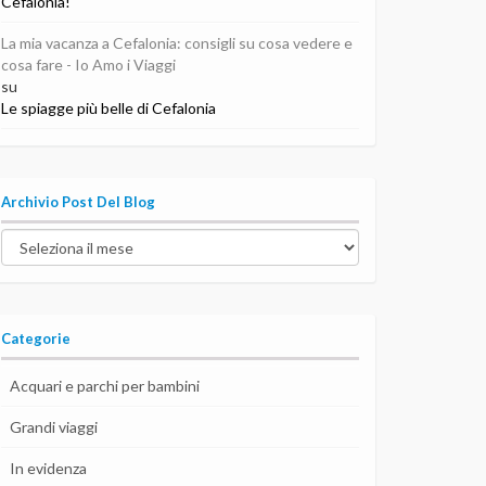
Cefalonia!
La mia vacanza a Cefalonia: consigli su cosa vedere e
cosa fare - Io Amo i Viaggi
su
Le spiagge più belle di Cefalonia
Archivio Post Del Blog
Archivio
post
del
blog
Categorie
Acquari e parchi per bambini
Grandi viaggi
In evidenza