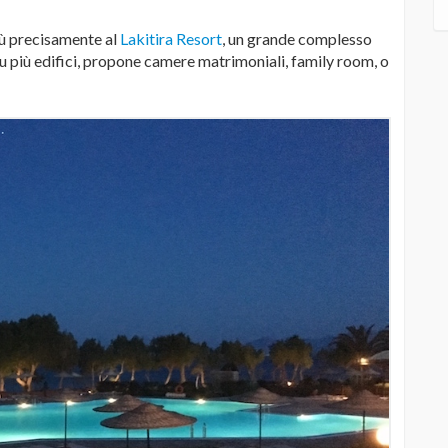
iù precisamente al
Lakitira Resort
, un grande complesso
u più edifici, propone camere matrimoniali, family room, o