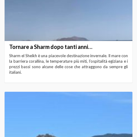
Tornare a Sharm dopo tanti anni…
Sharm el Sheikh è una piacevole destinazione invernale. Il mare con
la barriera corallina, le temperature più miti, l’ospitalità egiziana e i
prezzi bassi sono alcune delle cose che attraggono da sempre gli
italiani.